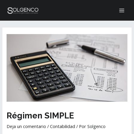
Ir
MAI
al
ME
contenido
Navegación
de
entradas
Régimen SIMPLE
Deja un comentario
/
Contabilidad
/ Por
Solgenco