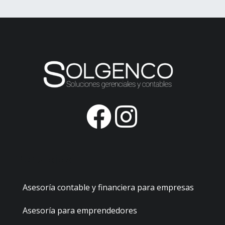
F
I
a
n
c
s
Servicios
e
t
Asesoría contable y financiera para empresas
b
a
Asesoría para emprendedores