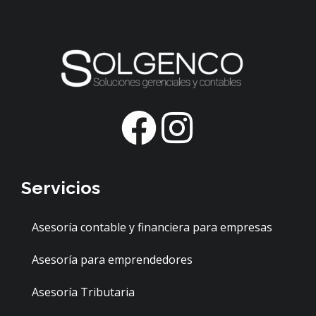
F
I
a
n
c
s
Servicios
e
t
Asesoría contable y financiera para empresas
b
a
Asesoría para emprendedores
o
g
Asesoría Tributaria