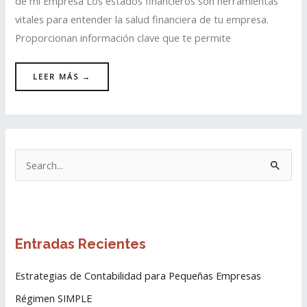
de mi Empresa Los estados financieros son herramientas
vitales para entender la salud financiera de tu empresa.
Proporcionan información clave que te permite
LEER MÁS →
B
u
s
c
Entradas Recientes
a
r
Estrategias de Contabilidad para Pequeñas Empresas
p
Régimen SIMPLE
o