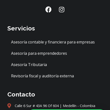
F
I
a
n
c
s
e
t
Servicios
b
a
o
g
o
r
Asesoría contable y financiera para empresas
k
a
Asesoría para emprendedores
m
Asesoría Tributaria
Revisoría fiscal y auditoría externa
Contacto
Calle 6 Sur # 43A 96 Of 604 | Medellín - Colombia