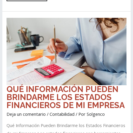
QUÉ
QUÉ INFORMACIÓN PUEDEN
INFORMACIÓN
PUEDEN
BRINDARME LOS ESTADOS
BRINDARME
LOS
ESTADOS
FINANCIEROS DE MI EMPRESA
FINANCIEROS
DE
MI
EMPRESA
Deja un comentario
/
Contabilidad
/ Por
Solgenco
Qué Información Pueden Brindarme los Estados Financieros