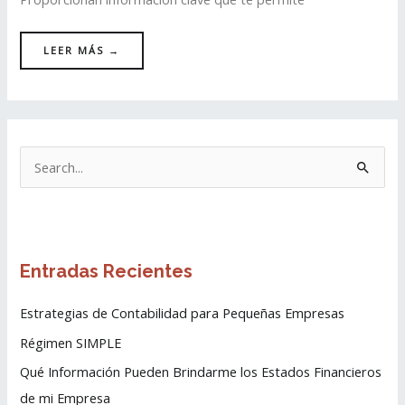
LEER MÁS →
B
u
s
c
Entradas Recientes
a
r
Estrategias de Contabilidad para Pequeñas Empresas
p
Régimen SIMPLE
o
Qué Información Pueden Brindarme los Estados Financieros
r
de mi Empresa