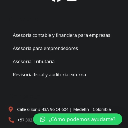
a
n
c
s
Servicios
e
t
Asesoría contable y financiera para empresas
b
a
Asesoría para emprendedores
o
g
Asesoría Tributaria
o
r
Revisoría fiscal y auditoría externa
k
a
Contacto
m
Calle 6 Sur # 43A 96 Of 604 | Medellín - Colombia
¿Cómo podemos ayudarte?
+57 3022986756