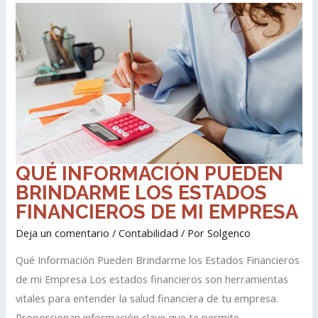
QUÉ
QUÉ INFORMACIÓN PUEDEN
INFORMACIÓN
PUEDEN
BRINDARME LOS ESTADOS
BRINDARME
LOS
ESTADOS
FINANCIEROS DE MI EMPRESA
FINANCIEROS
DE
MI
EMPRESA
Deja un comentario
/
Contabilidad
/ Por
Solgenco
Qué Información Pueden Brindarme los Estados Financieros
de mi Empresa Los estados financieros son herramientas
vitales para entender la salud financiera de tu empresa.
Proporcionan información clave que te permite