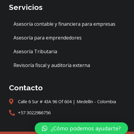
e
t
Servicios
b
a
o
g
o
r
Asesoría contable y financiera para empresas
k
a
Asesoría para emprendedores
m
Asesoría Tributaria
Revisoría fiscal y auditoría externa
Contacto
Calle 6 Sur # 43A 96 Of 604 | Medellín - Colombia
+57 3022986756
¿Cómo podemos ayudarte?