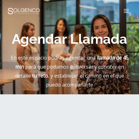
Ir
MAI
al
ME
contenido
Agendar Llamada
En este espacio podrás agendar una
llamada de 45
min
para que podamos conversar y conocer en
detalle
tu reto
, y establecer el camino en el que
puedo acompañarte